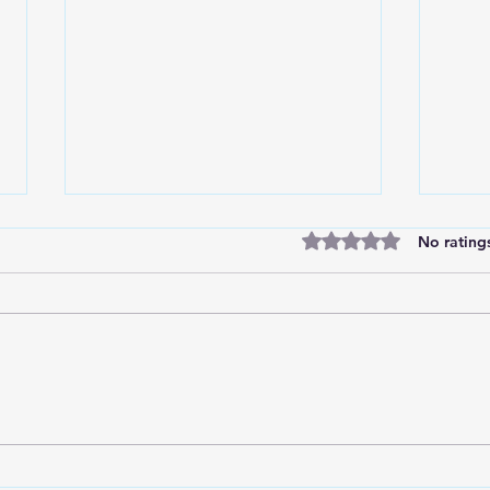
Rated 0 out of 5 star
No rating
Recreation for Bnei Menashe
Pano
children in Sderot.
Bless