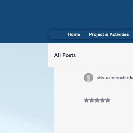
Home
Project & Activities
All Posts
shivteimenashe
Ju
Rated NaN out of 5