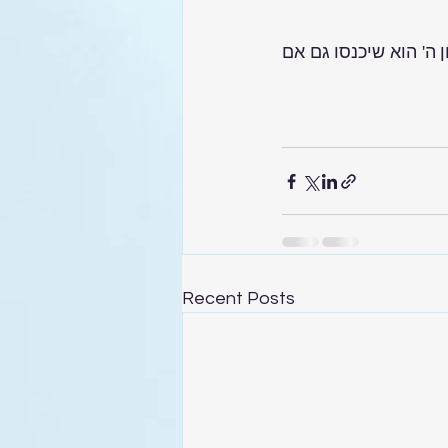
ואולם דבר אחד מכריע כנגד כל הטענות של המרגלים והוא רצון ה'. שמכיון שרצון ה' הוא שיכנסו גם אם 
Recent Posts