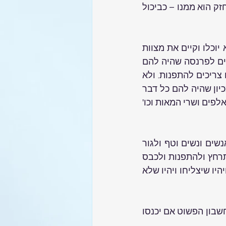
ואם היו צדיקים וכשרים איך הוציאו דיבת הארץ וכפרו לבסוף בקב"ה שאמרו כי חזק הוא ממנו – כביכול 
וצריך לומר שהמרגלים לא רצו להכנס לארץ משום שחששו שכשיכנסו לארץ לא יוכלו וקיים את מצוות 
ה'. וירדו מגדולתם מאוד מאוד שהרי כשהיו במדבר היו בענני כבוד ולא היו צריכים לפרנסה שהיה להם 
מן ומים וכל הטוב שבעולם -  כמו שנאמר כאשר ישא האומן את היונק.וכן לא היו צריכים להתפנות. ולא 
היו צריכם להתרחץ. ולא היו צריכים לכבס בגדים.ולא היו חוששים מהאויבים. ומכיון שהיה להם כל דבר 
בשווה לא היתה בהם קנאה ושנאה ותחרות. והיו מאוחדים סביב הצדיקים, שרי האלפים ושרי המאות וכו' 
וכשיכנסו לארץ ציוה עליהם הקב"ה לא תחיה כל נשמה וצריכים להרוג בחרב אנשים ונשים וטף ולגור 
בבתיהם. וכל העולם ישנא אותם בעבור זה .ויהיו יראים מהאויבים . ויצטרכו להתרחץ ולהתפנות ולכבס 
בגדיהם.וג"כ יהיו חייבים לעבוד את האדמה לחרוש ולהשקות ולזרוע ולקצור וכו' ויהיו שיצליחו ויהיו שלא 
 ואשר על כן החליטו המרגלים להוציא דיבת הארץ לטובת עם ישראל. שעל פי החשבון הפשוט אם יכנסו 