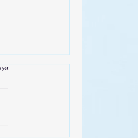
s.
s yet
ramic view of Operation
ing