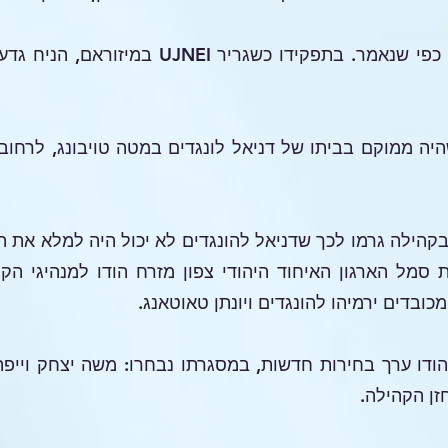
היהדות במיזוראם נבטה ממניפור, כפי שנאמר. בת
נסת, שהיה ממוקם בביתו של דניאל לונגדים במטה טויבונג, לרח
בקהילה גרמו לכך שדניאל להונגדים לא יכול היה למלא את ת
סמל הארגון האיחוד היהודי צפון מזרח הודו למנהיגי הק
מכובדים ירמיהו להונגדים ויונתן טאוטאנג.
הודו ערך בחירות חדשות, במסגרתו נבחרו: משה יצחק וייפה 
כחזן הקהילה.