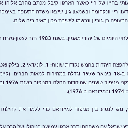
ע משמעותי בחייו של ריי כאשר הארגון קיבל מכתב מהרב אליה
תעופה בן-גוריון ונרשמו לישיבת מכון מאיר בירושלים.
ריי למד נושאים הלכתיים הנוגעים לחיי היומי
הקהילה היהודית במיזוראם נוסדה ב-18 בינואר 1976 וגדלה במהי
).
שי, נהג לנסוע בין מניפור למיזוראם כדי ללמד את קהילת