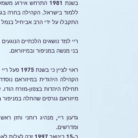
בשנת 1981 התרחש אירו
התקבלו על ידי הרב אביחיל בנמל ה
בני מנשה במניפור ובמיזוראם.
ראוי לציין כי בשנת 1975 פעל ריי להפצת היהדות בחמש נקודות שונות: 1. לונגדאי 2. בילקוואטליר 3. סיףפיר 4. אייזול 5. לנגפוי.
מיזוראם גורסים שהחלה במניפור ב-1974 ובמיזוראם ב-1976
גדעון ריי, מנהיג רוחני וחזן רא
ומדרשים.
ב-15 בינואר 1997 זכה לעלות לארץ ישראל עם משפחתו דרך ארגון עמישב בניהולו של הרב אליהו אביחיל זצ"ל.