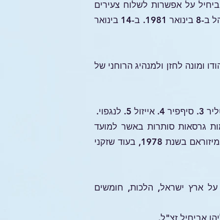
ו אביחיל על אפשרות לשלוח צעירים
ללמוד בישראל. הקהילה בחרה בגדעון ריי וונקהומה ובשמעון גין, שיצאו משדה התעופה באימפהל ב-8 בינואר 1981. ב-14 בינואר
ום של יהודי מאמין. בשנת 1983 חזר לצפון-מזרח הודו ומונה לחזן ולמנהיג הרוחני של
רות למאות חברים. (קיימות גרסאות סותרות באשר למועד
תחילת היהדות בצפון-מזרח הודו. זקני מניפור טוענים שהיהדות החלה במניפור בשנת 1976 ובמיזוראם בשנת 1978, בעוד שזקני
ו על ארץ ישראל, הלכות, חומשים