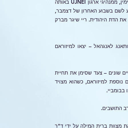
המאבק הפנימי למצוא דת אותנטית הוביל אותו לקשר עמוק עם ת. דניאל לונגדים ו-וי. אל. בנימין, ממנהיגי ארגון UJNEI באותה
הוא הגיע לשם בשבוע האחרון של דצמבר,
 את הדת היהודית. ריי שיגר מברק
קותאנג לאנגהאל – יצאו למיזוראם
כתיים שונים – צעד שסימן את תחיית
 נוספת למיזוראם, כשהוא מצויד
 בבומביי.
רב התושבים.
מו את מצוות ברית המילה על ידי ד"ר