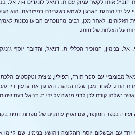
19 מונה גדעון ריי על ידי הנהגת הארגון לשמש כשגרירם במיזוראם. 
ית האלוהים. לאחר מכן, רבים מהנוכחים הביעו נכונות לאמץ
יווח על הצלחת שליחותו.
. אל. בנימין, המזכיר הכללי ת. דניאל, והדובר יוסף ג'נג
חזר ת. דניאל מבומביי עם ספר תורה, תפילין, ציצית וטקסטים הל
רח הודו. לאחר מכן שלח הנהגת הארגון את גדעון ריי פעם
שר נשלחו קודם לכן לבני מנשה על ידי ת. דניאל בעת שהותו
ועידה בכפר חְמוןְפּוּי, שם הפיץ עותקים של ספרות דתית בק
י לבומביי יחד עם אבשלום יוסף רוהלומה ויהושע בנימין, שם קיי