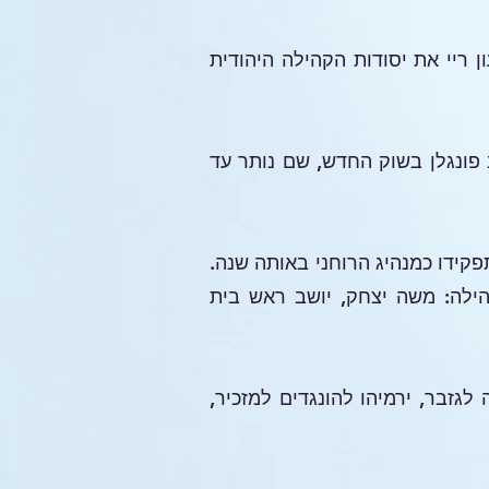
פקידו כשגריר UJNEI במיזוראם, הניח גדעון ריי את יסודות הקהילה היהודית
וב פונגלן בשוק החדש, שם נותר עד
פקידו כמנהיג הרוחני באותה שנה.
הילה: משה יצחק, יושב ראש בית
לגזבר, ירמיהו להונגדים למזכיר,