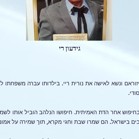
גידעון רי
 רי נולד ב-7 ביולי 1940 במיזוראם ונשא לאישה את נורית ריי. בילדותו עברה
די.
 בחיפוש אחר הדת האמיתית. חיפושו הנלהב הוביל אותו לשמש
ים בישראל. הם שמרו שבת וחגי מקרא, תוך שמירה על אמונ